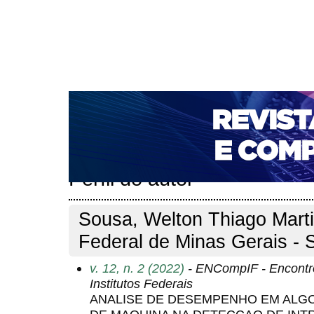
CAPA
SOBRE
ACESSO
CADASTRO
PESQ
NOTÍCIAS
PORTAL DE REVISTAS DA UNIFACS
T
PARA AVALIADORES
NOVA SUBMISSÃO
DOCUM
Capa
Pesquisa
Perfil do autor
>
>
Perfil do autor
Sousa, Welton Thiago Martin
Federal de Minas Gerais - S
v. 12, n. 2 (2022)
- ENCompIF - Encontr
Institutos Federais
ANALISE DE DESEMPENHO EM ALG