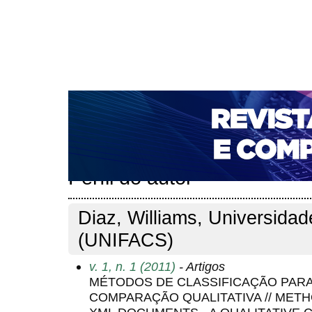
CAPA
SOBRE
ACESSO
CADASTRO
PESQ
NOTÍCIAS
PORTAL DE REVISTAS DA UNIFACS
T
PARA AVALIADORES
NOVA SUBMISSÃO
DOCUM
Capa
Pesquisa
Perfil do autor
>
>
Perfil do autor
Diaz, Williams, Universida
(UNIFACS)
v. 1, n. 1 (2011)
- Artigos
MÉTODOS DE CLASSIFICAÇÃO PAR
COMPARAÇÃO QUALITATIVA // METH