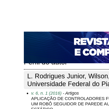
CAPA
SOBRE
ACESSO
CADASTRO
PESQ
NOTÍCIAS
PORTAL DE REVISTAS DA UNIFACS
T
PARA AVALIADORES
NOVA SUBMISSÃO
DOCUM
Capa
Pesquisa
Perfil do autor
>
>
Perfil do autor
L. Rodrigues Junior, Wilson
Universidade Federal do Pi
v. 6, n. 1 (2016)
- Artigos
APLICAÇÃO DE CONTROLADORES F
UM ROBÔ SEGUIDOR DE PAREDE A