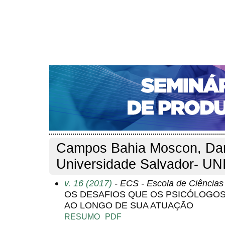
CAPA
SOBRE
ACESSO
CADASTRO
PESQ
NOTÍCIAS
PORTAL DE REVISTAS DA UNIFACS
S
Capa
Pesquisa
Perfil do autor
>
>
Perfil do autor
Campos Bahia Moscon, Dan
Universidade Salvador- UN
v. 16 (2017)
- ECS - Escola de Ciência
OS DESAFIOS QUE OS PSICÓLOGO
AO LONGO DE SUA ATUAÇÃO
RESUMO
PDF