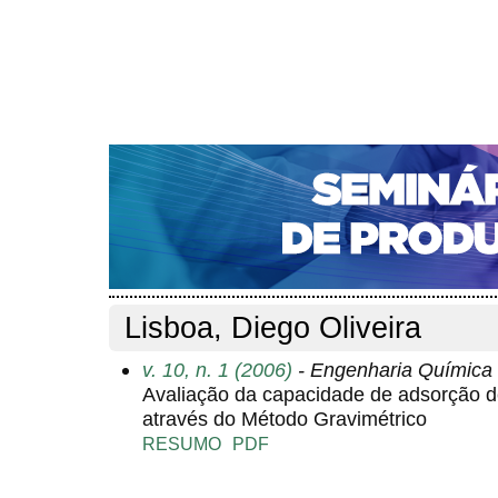
CAPA
SOBRE
ACESSO
CADASTRO
PESQ
NOTÍCIAS
PORTAL DE REVISTAS DA UNIFACS
S
Capa
Pesquisa
Perfil do autor
>
>
Perfil do autor
Lisboa, Diego Oliveira
v. 10, n. 1 (2006)
- Engenharia Química
Avaliação da capacidade de adsorção 
através do Método Gravimétrico
RESUMO
PDF