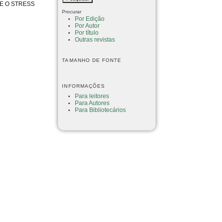
E O STRESS
Procurar
Por Edição
Por Autor
Por título
Outras revistas
TAMANHO DE FONTE
INFORMAÇÕES
Para leitores
Para Autores
Para Bibliotecários