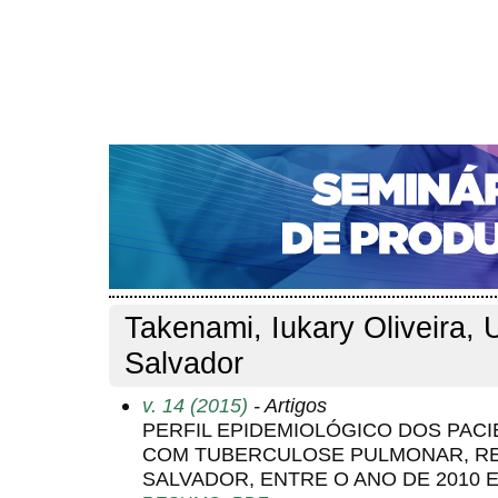
CAPA
SOBRE
ACESSO
CADASTRO
PESQ
NOTÍCIAS
PORTAL DE REVISTAS DA UNIFACS
S
Capa
Pesquisa
Perfil do autor
>
>
Perfil do autor
Takenami, Iukary Oliveira, 
Salvador
v. 14 (2015)
- Artigos
PERFIL EPIDEMIOLÓGICO DOS PAC
COM TUBERCULOSE PULMONAR, RE
SALVADOR, ENTRE O ANO DE 2010 E