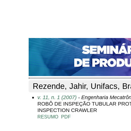
CAPA
SOBRE
ACESSO
CADASTRO
PESQ
NOTÍCIAS
PORTAL DE REVISTAS DA UNIFACS
S
Capa
Pesquisa
Perfil do autor
>
>
Perfil do autor
Rezende, Jahir, Unifacs, Br
v. 11, n. 1 (2007)
- Engenharia Mecatrôn
ROBÔ DE INSPEÇÃO TUBULAR PROTÓ
INSPECTION CRAWLER
RESUMO
PDF