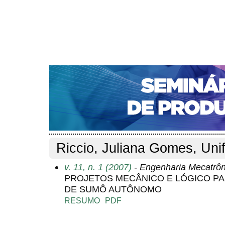
CAPA
SOBRE
ACESSO
CADASTRO
PESQ
NOTÍCIAS
PORTAL DE REVISTAS DA UNIFACS
S
Capa
Pesquisa
Perfil do autor
>
>
Perfil do autor
Riccio, Juliana Gomes, Uni
v. 11, n. 1 (2007)
- Engenharia Mecatrôn
PROJETOS MECÂNICO E LÓGICO P
DE SUMÔ AUTÔNOMO
RESUMO
PDF