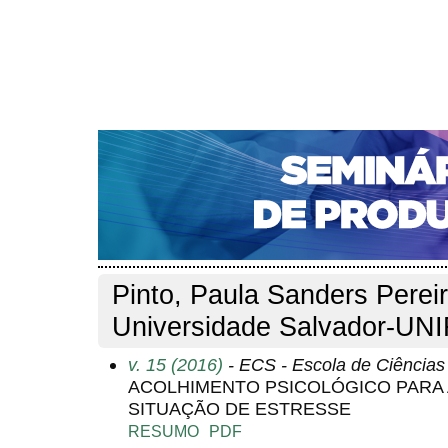
CAPA
SOBRE
ACESSO
CADASTRO
PESQ
NOTÍCIAS
PORTAL DE REVISTAS DA UNIFACS
S
Capa
Pesquisa
Perfil do autor
>
>
Perfil do autor
Pinto, Paula Sanders Pereir
Universidade Salvador-UNI
v. 15 (2016)
- ECS - Escola de Ciência
ACOLHIMENTO PSICOLÓGICO PARA
SITUAÇÃO DE ESTRESSE
RESUMO
PDF