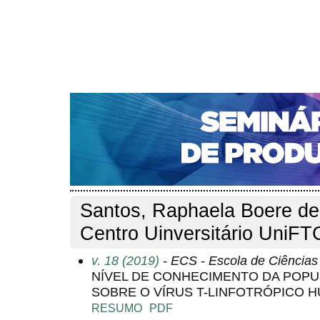
CAPA
SOBRE
ACESSO
CADASTRO
PESQ
NOTÍCIAS
PORTAL DE REVISTAS DA UNIFACS
S
Capa
Pesquisa
Perfil do autor
>
>
Perfil do autor
Santos, Raphaela Boere de
Centro Uinversitário UniFTC
v. 18 (2019)
- ECS - Escola de Ciência
NÍVEL DE CONHECIMENTO DA POPU
SOBRE O VÍRUS T-LINFOTRÓPICO 
RESUMO
PDF