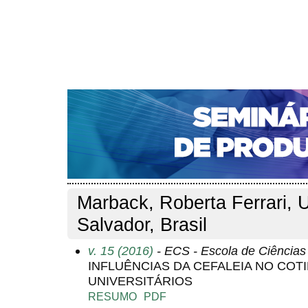
CAPA
SOBRE
ACESSO
CADASTRO
PESQ
NOTÍCIAS
PORTAL DE REVISTAS DA UNIFACS
S
Capa
Pesquisa
Perfil do autor
>
>
Perfil do autor
Marback, Roberta Ferrari, 
Salvador, Brasil
v. 15 (2016)
- ECS - Escola de Ciência
INFLUÊNCIAS DA CEFALEIA NO COT
UNIVERSITÁRIOS
RESUMO
PDF