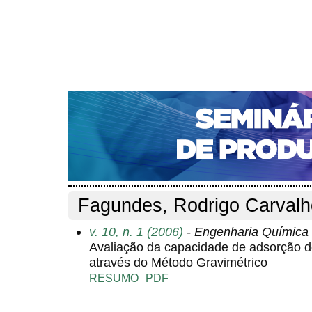
CAPA
SOBRE
ACESSO
CADASTRO
PESQ
NOTÍCIAS
PORTAL DE REVISTAS DA UNIFACS
S
Capa
Pesquisa
Perfil do autor
>
>
Perfil do autor
Fagundes, Rodrigo Carvalh
v. 10, n. 1 (2006)
- Engenharia Química
Avaliação da capacidade de adsorção 
através do Método Gravimétrico
RESUMO
PDF