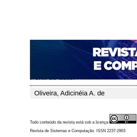
CAPA
SOBRE
ACESSO
CADASTRO
PESQ
NOTÍCIAS
PORTAL DE REVISTAS DA UNIFACS
T
PARA AVALIADORES
NOVA SUBMISSÃO
DOCUM
Capa
Pesquisa
Perfil do autor
>
>
Perfil do autor
Oliveira, Adicinéia A. de
Todo conteúdo da revista está sob a licença
Revista de Sistemas e Computação. ISSN 2237-2903