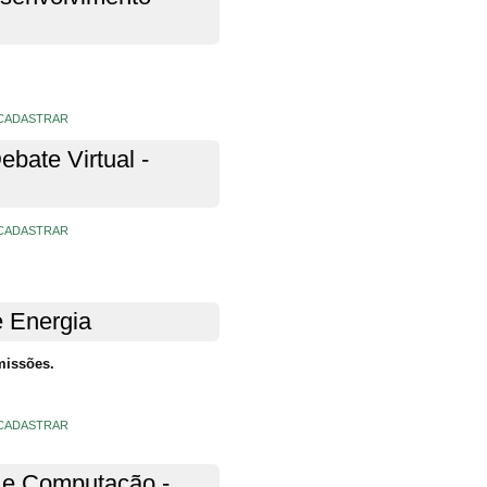
CADASTRAR
bate Virtual -
CADASTRAR
e Energia
missões.
CADASTRAR
 e Computação -