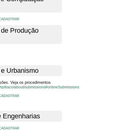
CADASTRAR
l de Produção
 e Urbanismo
sões. Veja os procedimentos
x.php/traco/about/submissions#onlineSubmissions
CADASTRAR
e Engenharias
CADASTRAR