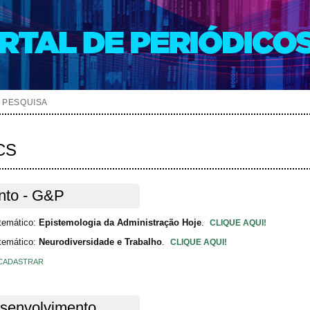
PESQUISA
ACS
nto - G&P
temático:
Epistemologia da Administração Hoje
.
CLIQUE AQUI!
temático:
Neurodiversidade e Trabalho
.
CLIQUE AQUI!
CADASTRAR
senvolvimento