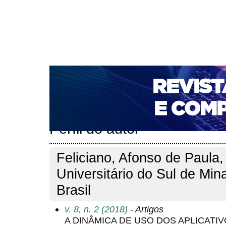
CAPA
SOBRE
ACESSO
CADASTRO
PESQ
NOTÍCIAS
PORTAL DE REVISTAS DA UNIFACS
T
PARA AVALIADORES
NOVA SUBMISSÃO
DOCUM
Capa
Pesquisa
Perfil do autor
>
>
Perfil do autor
Feliciano, Afonso de Paula,
Universitário do Sul de Mi
Brasil
v. 8, n. 2 (2018)
- Artigos
A DINÂMICA DE USO DOS APLICATI