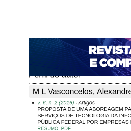
CAPA
SOBRE
ACESSO
CADASTRO
PESQ
NOTÍCIAS
PORTAL DE REVISTAS DA UNIFACS
T
PARA AVALIADORES
NOVA SUBMISSÃO
DOCUM
Capa
Pesquisa
Perfil do autor
>
>
Perfil do autor
M L Vasconcelos, Alexandr
v. 6, n. 2 (2016)
- Artigos
PROPOSTA DE UMA ABORDAGEM PA
SERVIÇOS DE TECNOLOGIA DA INF
PÚBLICA FEDERAL POR EMPRESAS 
RESUMO
PDF