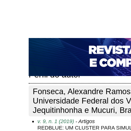
CAPA
SOBRE
ACESSO
CADASTRO
PESQ
NOTÍCIAS
PORTAL DE REVISTAS DA UNIFACS
T
PARA AVALIADORES
NOVA SUBMISSÃO
DOCUM
Capa
Pesquisa
Perfil do autor
>
>
Perfil do autor
Fonseca, Alexandre Ramos
Universidade Federal dos V
Jequitinhonha e Mucuri, Bra
v. 9, n. 1 (2019)
- Artigos
REDBLUE: UM CLUSTER PARA SIM