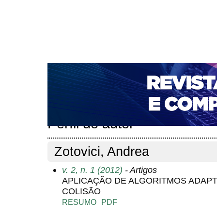
CAPA
SOBRE
ACESSO
CADASTRO
PESQ
NOTÍCIAS
PORTAL DE REVISTAS DA UNIFACS
T
PARA AVALIADORES
NOVA SUBMISSÃO
DOCUM
Capa
Pesquisa
Perfil do autor
>
>
Perfil do autor
Zotovici, Andrea
v. 2, n. 1 (2012)
- Artigos
APLICAÇÃO DE ALGORITMOS ADAP
COLISÃO
RESUMO
PDF