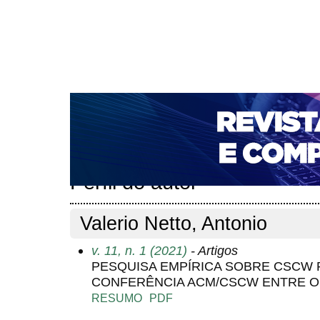
CAPA
SOBRE
ACESSO
CADASTRO
PESQ
NOTÍCIAS
PORTAL DE REVISTAS DA UNIFACS
T
PARA AVALIADORES
NOVA SUBMISSÃO
DOCUM
Capa
Pesquisa
Perfil do autor
>
>
Perfil do autor
Valerio Netto, Antonio
v. 11, n. 1 (2021)
- Artigos
PESQUISA EMPÍRICA SOBRE CSCW 
CONFERÊNCIA ACM/CSCW ENTRE OS 
RESUMO
PDF