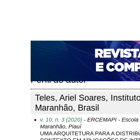
CAPA
SOBRE
ACESSO
CADASTRO
PESQ
NOTÍCIAS
PORTAL DE REVISTAS DA UNIFACS
T
PARA AVALIADORES
NOVA SUBMISSÃO
DOCUM
Capa
Pesquisa
Perfil do autor
>
>
Perfil do autor
Teles, Ariel Soares, Institu
Maranhão, Brasil
v. 10, n. 3 (2020)
- ERCEMAPI - Escola 
Maranhão, Piauí
UMA ARQUITETURA PARA A DISTRI