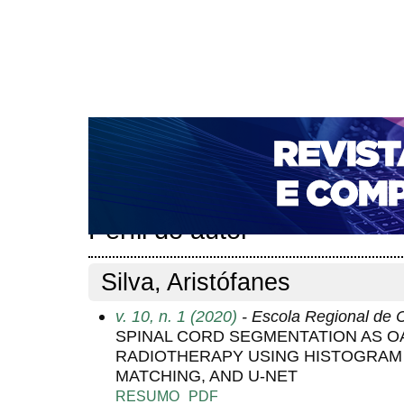
CAPA
SOBRE
ACESSO
CADASTRO
PESQ
NOTÍCIAS
PORTAL DE REVISTAS DA UNIFACS
T
PARA AVALIADORES
NOVA SUBMISSÃO
DOCUM
Capa
Pesquisa
Perfil do autor
>
>
Perfil do autor
Silva, Aristófanes
v. 10, n. 1 (2020)
- Escola Regional de
SPINAL CORD SEGMENTATION AS OA
RADIOTHERAPY USING HISTOGRAM
MATCHING, AND U-NET
RESUMO
PDF