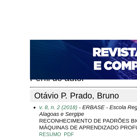
CAPA
SOBRE
ACESSO
CADASTRO
PESQ
NOTÍCIAS
PORTAL DE REVISTAS DA UNIFACS
T
PARA AVALIADORES
NOVA SUBMISSÃO
DOCUM
Capa
Pesquisa
Perfil do autor
>
>
Perfil do autor
Otávio P. Prado, Bruno
v. 8, n. 2 (2018)
- ERBASE - Escola Reg
Alagoas e Sergipe
RECONHECIMENTO DE PADRÕES BI
MÁQUINAS DE APRENDIZADO PRO
RESUMO
PDF