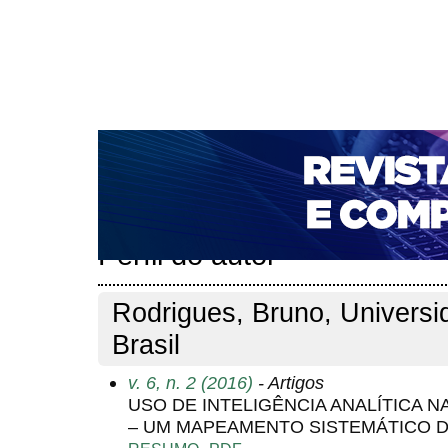
CAPA
SOBRE
ACESSO
CADASTRO
PESQ
NOTÍCIAS
PORTAL DE REVISTAS DA UNIFACS
T
PARA AVALIADORES
NOVA SUBMISSÃO
DOCUM
Capa
Pesquisa
Perfil do autor
>
>
Perfil do autor
Rodrigues, Bruno, Univers
Brasil
v. 6, n. 2 (2016)
- Artigos
USO DE INTELIGÊNCIA ANALÍTICA 
– UM MAPEAMENTO SISTEMÁTICO D