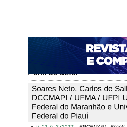
CAPA
SOBRE
ACESSO
CADASTRO
PESQ
NOTÍCIAS
PORTAL DE REVISTAS DA UNIFACS
T
PARA AVALIADORES
NOVA SUBMISSÃO
DOCUM
Capa
Pesquisa
Perfil do autor
>
>
Perfil do autor
Soares Neto, Carlos de Sal
DCCMAPI / UFMA / UFPI U
Federal do Maranhão e Uni
Federal do Piauí
v. 12, n. 3 (2022)
- ERCEMAPI - Escola 