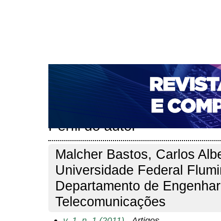
CAPA
SOBRE
ACESSO
CADASTRO
PESQ
NOTÍCIAS
PORTAL DE REVISTAS DA UNIFACS
T
PARA AVALIADORES
NOVA SUBMISSÃO
DOCUM
Capa
Pesquisa
Perfil do autor
>
>
Perfil do autor
Malcher Bastos, Carlos Albe
Universidade Federal Flum
Departamento de Engenhar
Telecomunicações
v. 1, n. 1 (2011)
- Artigos