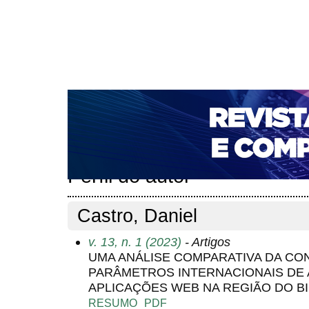
CAPA
SOBRE
ACESSO
CADASTRO
PESQ
NOTÍCIAS
PORTAL DE REVISTAS DA UNIFACS
T
PARA AVALIADORES
NOVA SUBMISSÃO
DOCUM
Capa
Pesquisa
Perfil do autor
>
>
Perfil do autor
Castro, Daniel
v. 13, n. 1 (2023)
- Artigos
UMA ANÁLISE COMPARATIVA DA C
PARÂMETROS INTERNACIONAIS DE 
APLICAÇÕES WEB NA REGIÃO DO B
RESUMO
PDF