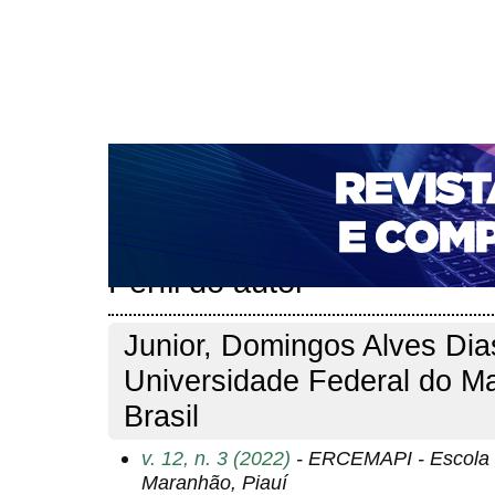
CAPA
SOBRE
ACESSO
CADASTRO
PESQ
NOTÍCIAS
PORTAL DE REVISTAS DA UNIFACS
T
PARA AVALIADORES
NOVA SUBMISSÃO
DOCUM
Capa
Pesquisa
Perfil do autor
>
>
Perfil do autor
Junior, Domingos Alves Dia
Universidade Federal do M
Brasil
v. 12, n. 3 (2022)
- ERCEMAPI - Escola 
Maranhão, Piauí