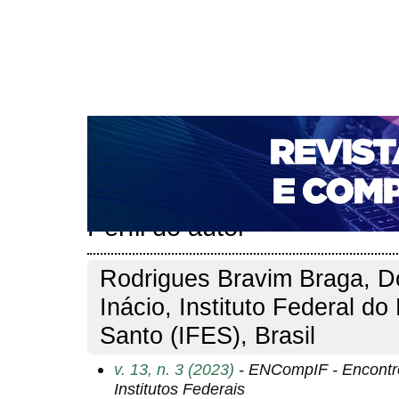
CAPA
SOBRE
ACESSO
CADASTRO
PESQ
NOTÍCIAS
PORTAL DE REVISTAS DA UNIFACS
T
PARA AVALIADORES
NOVA SUBMISSÃO
DOCUM
Capa
Pesquisa
Perfil do autor
>
>
Perfil do autor
Rodrigues Bravim Braga, D
Inácio, Instituto Federal do 
Santo (IFES), Brasil
v. 13, n. 3 (2023)
- ENCompIF - Encontr
Institutos Federais