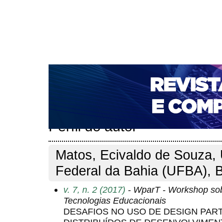
CAPA
SOBRE
ACESSO
CADASTRO
PESQ
NOTÍCIAS
PORTAL DE REVISTAS DA UNIFACS
T
PARA AVALIADORES
NOVA SUBMISSÃO
DOCUM
Capa
Pesquisa
Perfil do autor
>
>
Perfil do autor
Matos, Ecivaldo de Souza, 
Federal da Bahia (UFBA), B
v. 7, n. 2 (2017)
- WparT - Workshop sobr
Tecnologias Educacionais
DESAFIOS NO USO DE DESIGN PART