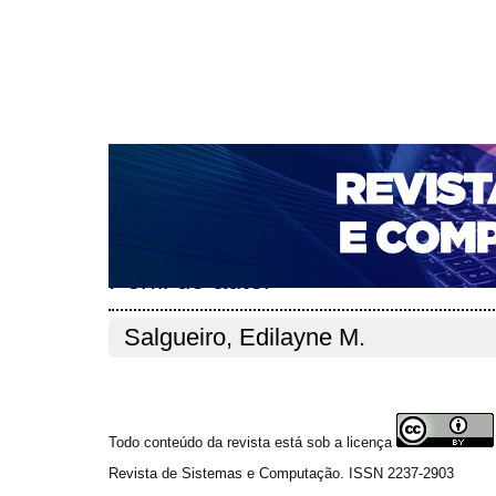
CAPA
SOBRE
ACESSO
CADASTRO
PESQ
NOTÍCIAS
PORTAL DE REVISTAS DA UNIFACS
T
PARA AVALIADORES
NOVA SUBMISSÃO
DOCUM
Capa
Pesquisa
Perfil do autor
>
>
Perfil do autor
Salgueiro, Edilayne M.
Todo conteúdo da revista está sob a licença
Revista de Sistemas e Computação. ISSN 2237-2903