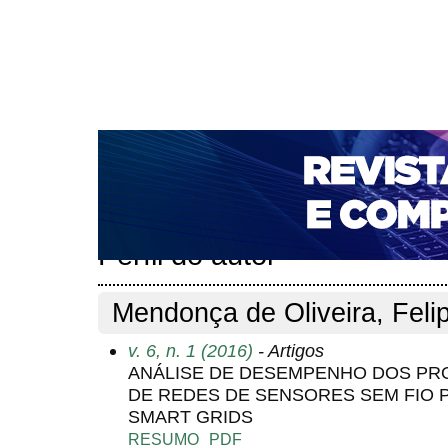
CAPA
SOBRE
ACESSO
CADASTRO
PESQ
NOTÍCIAS
PORTAL DE REVISTAS DA UNIFACS
T
PARA AVALIADORES
NOVA SUBMISSÃO
DOCUM
Capa
Pesquisa
Perfil do autor
>
>
Perfil do autor
Mendonça de Oliveira, Feli
v. 6, n. 1 (2016)
- Artigos
ANÁLISE DE DESEMPENHO DOS P
DE REDES DE SENSORES SEM FIO
SMART GRIDS
RESUMO
PDF