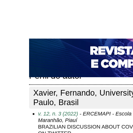
CAPA
SOBRE
ACESSO
CADASTRO
PESQ
NOTÍCIAS
PORTAL DE REVISTAS DA UNIFACS
T
PARA AVALIADORES
NOVA SUBMISSÃO
DOCUM
Capa
Pesquisa
Perfil do autor
>
>
Perfil do autor
Xavier, Fernando, Universit
Paulo, Brasil
v. 12, n. 3 (2022)
- ERCEMAPI - Escola 
Maranhão, Piauí
BRAZILIAN DISCUSSION ABOUT COV