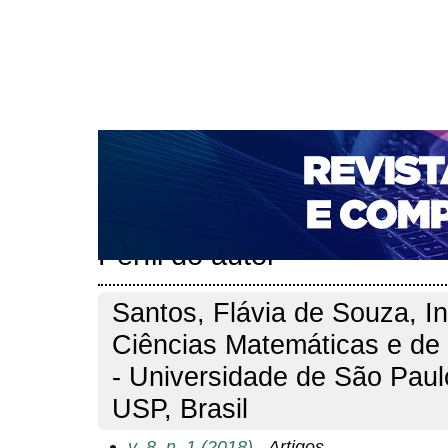
CAPA
SOBRE
ACESSO
CADASTRO
PESQ
NOTÍCIAS
PORTAL DE REVISTAS DA UNIFACS
T
PARA AVALIADORES
NOVA SUBMISSÃO
DOCUM
Capa
Pesquisa
Perfil do autor
>
>
Perfil do autor
Santos, Flávia de Souza, In
Ciências Matemáticas e d
- Universidade de São Paul
USP, Brasil
v. 8, n. 1 (2018)
- Artigos