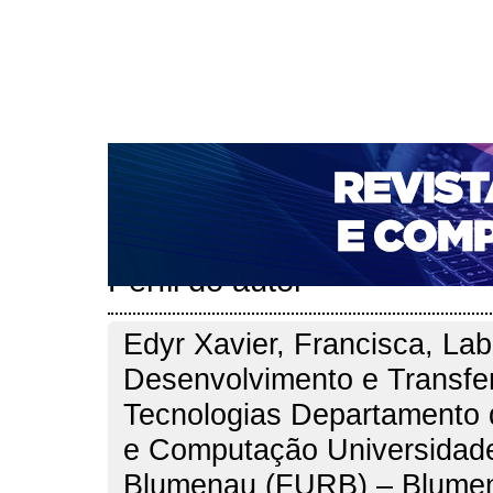
CAPA
SOBRE
ACESSO
CADASTRO
PESQ
NOTÍCIAS
PORTAL DE REVISTAS DA UNIFACS
T
PARA AVALIADORES
NOVA SUBMISSÃO
DOCUM
Capa
Pesquisa
Perfil do autor
>
>
Perfil do autor
Edyr Xavier, Francisca, Lab
Desenvolvimento e Transfe
Tecnologias Departamento 
e Computação Universidade
Blumenau (FURB) – Blume