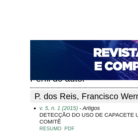
CAPA
SOBRE
ACESSO
CADASTRO
PESQ
NOTÍCIAS
PORTAL DE REVISTAS DA UNIFACS
T
PARA AVALIADORES
NOVA SUBMISSÃO
DOCUM
Capa
Pesquisa
Perfil do autor
>
>
Perfil do autor
P. dos Reis, Francisco We
v. 5, n. 1 (2015)
- Artigos
DETECÇÃO DO USO DE CAPACETE U
COMITÊ
RESUMO
PDF