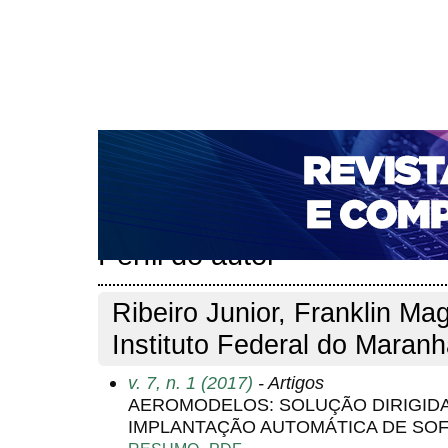
CAPA
SOBRE
ACESSO
CADASTRO
PESQ
NOTÍCIAS
PORTAL DE REVISTAS DA UNIFACS
T
PARA AVALIADORES
NOVA SUBMISSÃO
DOCUM
Capa
Pesquisa
Perfil do autor
>
>
Perfil do autor
Ribeiro Junior, Franklin Ma
Instituto Federal do Maranh
v. 7, n. 1 (2017)
- Artigos
AEROMODELOS: SOLUÇÃO DIRIGIDA
IMPLANTAÇÃO AUTOMÁTICA DE SO