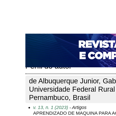
CAPA
SOBRE
ACESSO
CADASTRO
PESQ
NOTÍCIAS
PORTAL DE REVISTAS DA UNIFACS
T
PARA AVALIADORES
NOVA SUBMISSÃO
DOCUM
Capa
Pesquisa
Perfil do autor
>
>
Perfil do autor
de Albuquerque Junior, Gabr
Universidade Federal Rural
Pernambuco, Brasil
v. 13, n. 1 (2023)
- Artigos
APRENDIZADO DE MAQUINA PARA 