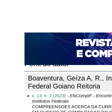
CAPA
SOBRE
ACESSO
CADASTRO
PESQ
NOTÍCIAS
PORTAL DE REVISTAS DA UNIFACS
T
PARA AVALIADORES
NOVA SUBMISSÃO
DOCUM
Capa
Pesquisa
Perfil do autor
>
>
Perfil do autor
Boaventura, Geíza A. R., In
Federal Goiano Reitoria
v. 13, n. 3 (2023)
- ENCompIF - Encontr
Institutos Federais
COMPREENSOES ACERCA DA CURR