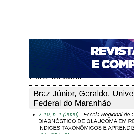
CAPA
SOBRE
ACESSO
CADASTRO
PESQ
NOTÍCIAS
PORTAL DE REVISTAS DA UNIFACS
T
PARA AVALIADORES
NOVA SUBMISSÃO
DOCUM
Capa
Pesquisa
Perfil do autor
>
>
Perfil do autor
Braz Júnior, Geraldo, Unive
Federal do Maranhão
v. 10, n. 1 (2020)
- Escola Regional de
DIAGNÓSTICO DE GLAUCOMA EM R
ÍNDICES TAXONÔMICOS E APRENDI