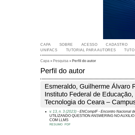
CAPA
SOBRE
ACESSO
CADASTRO
UNIFACS
TUTORIAL PARA AUTORES
TUTO
Capa
Pesquisa
Perfil do autor
>
>
Perfil do autor
Esmeraldo, Guilherme Álvaro 
Instituto Federal de Educação,
Tecnologia do Ceara – Campus
v. 13, n. 3 (2023)
- ENCompIF - Encontro Nacional de
UTILIZANDO QUESTION ANSWERING NO AUXILI
COM LLMS
RESUMO
PDF