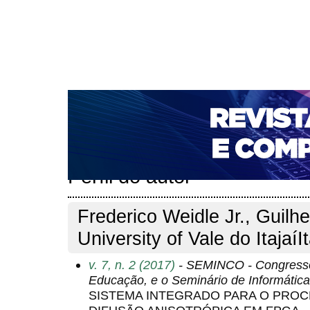
CAPA
SOBRE
ACESSO
CADASTRO
PESQ
NOTÍCIAS
PORTAL DE REVISTAS DA UNIFACS
T
PARA AVALIADORES
NOVA SUBMISSÃO
DOCUM
Capa
Pesquisa
Perfil do autor
>
>
Perfil do autor
Frederico Weidle Jr., Guilh
University of Vale do ItajaíI
v. 7, n. 2 (2017)
- SEMINCO - Congresso 
Educação, e o Seminário de Informáti
SISTEMA INTEGRADO PARA O PROC