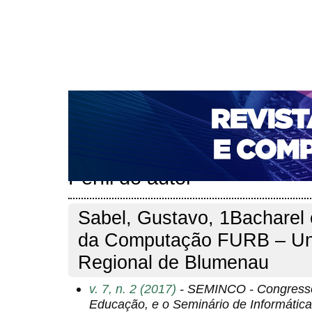
CAPA
SOBRE
ACESSO
CADASTRO
PESQ
NOTÍCIAS
PORTAL DE REVISTAS DA UNIFACS
T
PARA AVALIADORES
NOVA SUBMISSÃO
DOCUM
Capa
Pesquisa
Perfil do autor
>
>
Perfil do autor
Sabel, Gustavo, 1Bacharel
da Computação FURB – Un
Regional de Blumenau
v. 7, n. 2 (2017)
- SEMINCO - Congresso 
Educação, e o Seminário de Informáti