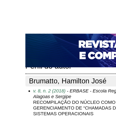
CAPA
SOBRE
ACESSO
CADASTRO
PESQ
NOTÍCIAS
PORTAL DE REVISTAS DA UNIFACS
T
PARA AVALIADORES
NOVA SUBMISSÃO
DOCUM
Capa
Pesquisa
Perfil do autor
>
>
Perfil do autor
Brumatto, Hamilton José
v. 8, n. 2 (2018)
- ERBASE - Escola Reg
Alagoas e Sergipe
RECOMPILAÇÃO DO NÚCLEO COMO 
GERENCIAMENTO DE “CHAMADAS DE
SISTEMAS OPERACIONAIS