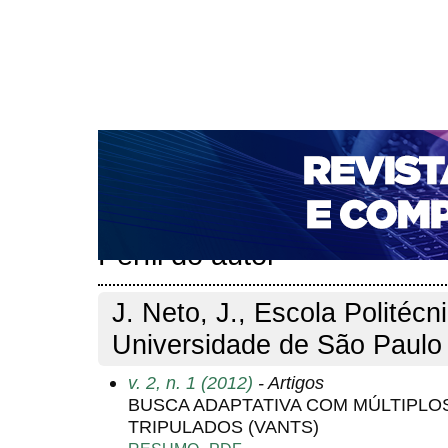
CAPA
SOBRE
ACESSO
CADASTRO
PESQ
NOTÍCIAS
PORTAL DE REVISTAS DA UNIFACS
T
PARA AVALIADORES
NOVA SUBMISSÃO
DOCUM
Capa
Pesquisa
Perfil do autor
>
>
Perfil do autor
J. Neto, J., Escola Politécn
Universidade de São Paulo 
v. 2, n. 1 (2012)
- Artigos
BUSCA ADAPTATIVA COM MÚLTIPLO
TRIPULADOS (VANTS)