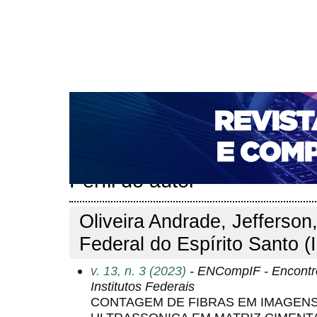
CAPA
SOBRE
ACESSO
CADASTRO
PESQ
NOTÍCIAS
PORTAL DE REVISTAS DA UNIFACS
T
PARA AVALIADORES
NOVA SUBMISSÃO
DOCUM
Capa
Pesquisa
Perfil do autor
>
>
Perfil do autor
Oliveira Andrade, Jefferson,
Federal do Espírito Santo (
v. 13, n. 3 (2023)
- ENCompIF - Encontr
Institutos Federais
CONTAGEM DE FIBRAS EM IMAGEN