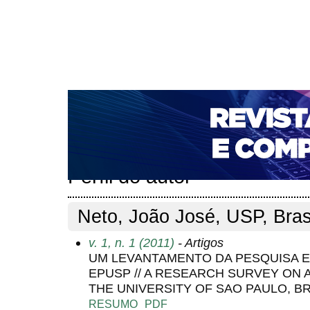
CAPA
SOBRE
ACESSO
CADASTRO
PESQ
NOTÍCIAS
PORTAL DE REVISTAS DA UNIFACS
T
PARA AVALIADORES
NOVA SUBMISSÃO
DOCUM
Capa
Pesquisa
Perfil do autor
>
>
Perfil do autor
Neto, João José, USP, Bras
v. 1, n. 1 (2011)
- Artigos
UM LEVANTAMENTO DA PESQUISA E
EPUSP // A RESEARCH SURVEY ON 
THE UNIVERSITY OF SAO PAULO, BR
RESUMO
PDF