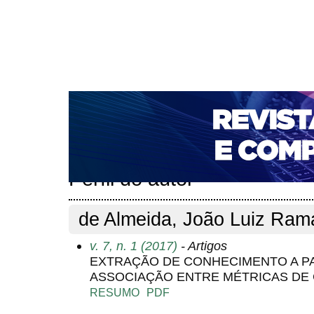
CAPA
SOBRE
ACESSO
CADASTRO
PESQ
NOTÍCIAS
PORTAL DE REVISTAS DA UNIFACS
T
PARA AVALIADORES
NOVA SUBMISSÃO
DOCUM
Capa
Pesquisa
Perfil do autor
>
>
Perfil do autor
de Almeida, João Luiz Rama
v. 7, n. 1 (2017)
- Artigos
EXTRAÇÃO DE CONHECIMENTO A P
ASSOCIAÇÃO ENTRE MÉTRICAS DE
RESUMO
PDF