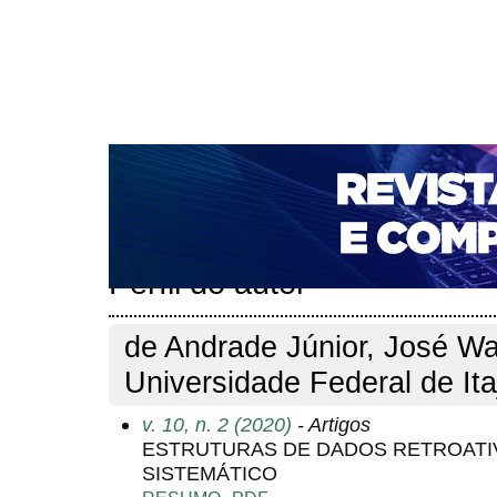
CAPA
SOBRE
ACESSO
CADASTRO
PESQ
NOTÍCIAS
PORTAL DE REVISTAS DA UNIFACS
T
PARA AVALIADORES
NOVA SUBMISSÃO
DOCUM
Capa
Pesquisa
Perfil do autor
>
>
Perfil do autor
de Andrade Júnior, José Wa
Universidade Federal de Ita
v. 10, n. 2 (2020)
- Artigos
ESTRUTURAS DE DADOS RETROATI
SISTEMÁTICO