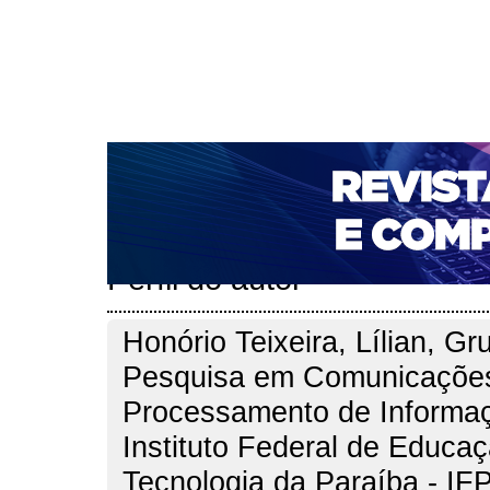
CAPA
SOBRE
ACESSO
CADASTRO
PESQ
NOTÍCIAS
PORTAL DE REVISTAS DA UNIFACS
T
PARA AVALIADORES
NOVA SUBMISSÃO
DOCUM
Capa
Pesquisa
Perfil do autor
>
>
Perfil do autor
Honório Teixeira, Lílian, Gr
Pesquisa em Comunicaçõe
Processamento de Informa
Instituto Federal de Educaç
Tecnologia da Paraíba - IFP